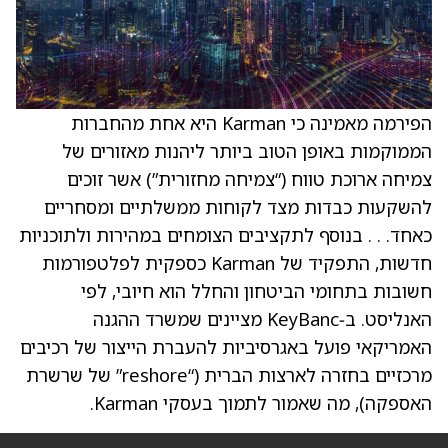
הפירמה מאמינה כי Karman היא אחת מהחברות
הממוקמות באופן הטוב ביותר ליהנות מאזורים של
צמיחה ארוכת טווח (“צמיחה מחזורית”) אשר זוכים
להשקעות כבדות מצד לקוחות ממשלתיים ומסחריים
כאחד. . . בנוסף לתקציבים הצומחים במהירות ולתוכניות
חדשות, התפקיד של Karman כספקית לפלטפורמות
חשובות בתחומי הביטחון והחלל הוא חיובי, לפי
האנליסט. ב‑KeyBanc מציינים שמשרד ההגנה
האמריקאי פועל באגרסיביות להעברת הייצור של רכיבים
מרכזיים בחזרה לארצות הברית (“reshore” של שרשרת
האספקה), מה שאמור לתמוך בעסקי Karman.