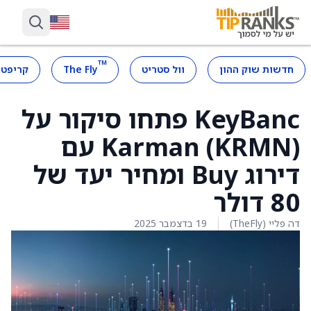
™
חדשות שוק ההון
וול סטריט
The Fly
קריפטו
KeyBanc פתחו סיקור על
Karman (KRMN) עם
דירוג Buy ומחיר יעד של
80 דולר
דה פליי (TheFly)
19 בדצמבר 2025