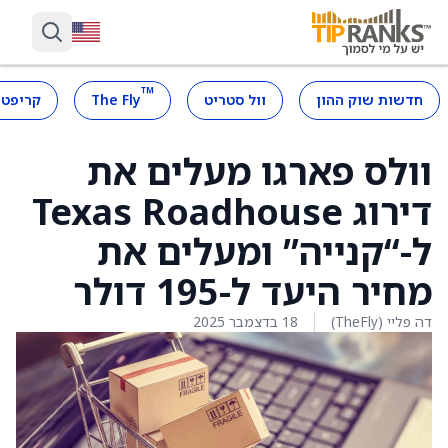
™
חדשות שוק ההון
וול סטריט
The Fly
קריפטו
וולס פארגו מעלים את
דירוג Texas Roadhouse
ל-“קנייה” ומעלים את
מחיר היעד ל-195 דולר
דה פליי (TheFly)
18 בדצמבר 2025