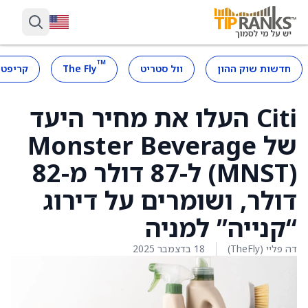
™
חדשות שוק ההון
וול סטריט
The Fly
קריפטו
Citi העלו את מחיר היעד
של Monster Beverage
(MNST) ל-87 דולר מ-82
דולר, ושומרים על דירוג
“קנייה” למניה
דה פליי (TheFly)
18 בדצמבר 2025