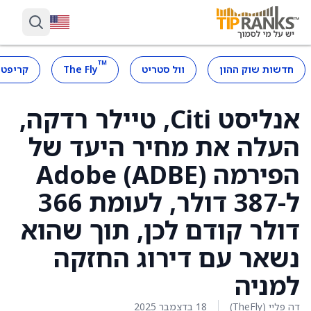
™
חדשות שוק ההון
וול סטריט
The Fly
קריפטו
אנליסט Citi, טיילר רדקה,
העלה את מחיר היעד של
הפירמה Adobe (ADBE)
ל-387 דולר, לעומת 366
דולר קודם לכן, תוך שהוא
נשאר עם דירוג החזקה
למניה
דה פליי (TheFly)
18 בדצמבר 2025