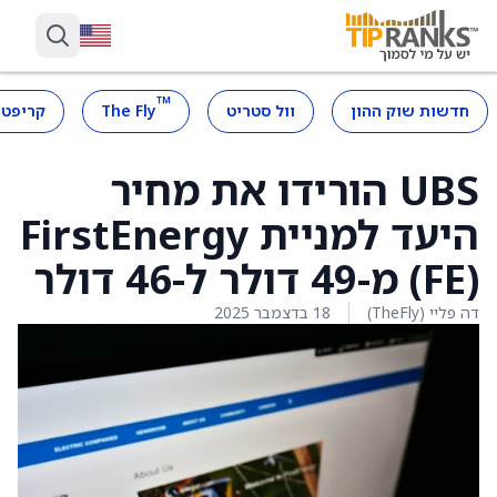
™
חדשות שוק ההון
וול סטריט
The Fly
קריפטו
UBS הורידו את מחיר
היעד למניית FirstEnergy
(FE) מ-49 דולר ל-46 דולר
דה פליי (TheFly)
18 בדצמבר 2025