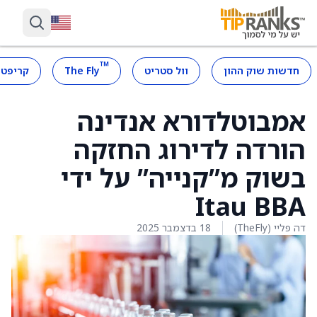
™
חדשות שוק ההון
וול סטריט
The Fly
קריפטו
אמבוטלדורא אנדינה
הורדה לדירוג החזקה
בשוק מ”קנייה” על ידי
Itau BBA
דה פליי (TheFly)
18 בדצמבר 2025