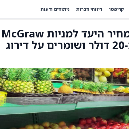
קריפטו
דיווחי חברות
ניתוחים ודעות
מורגן סטנלי העלו את מחיר היעד למניות McGraw
Hill (MH) ל-21 דולר מ-20 דולר ושומרים על דירוג