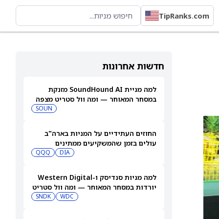
TipRanks.com
חדשות אחרונות
למה מניית SoundHound AI מזנקת
במסחר המאוחר — ומה וול סטריט מצפה
שיקרה בהמשך
SOUN
החוזים העתידיים על המניות בארה"ב
עולים בזמן שהמשקיעים ממתינים
לדוחות נוספים
DIA
QQQ
למה מניות סנדיסק ו-Western Digital
יורדות במסחר המאוחר — ומה וול סטריט
צופה בהמשך
WDC
SNDK