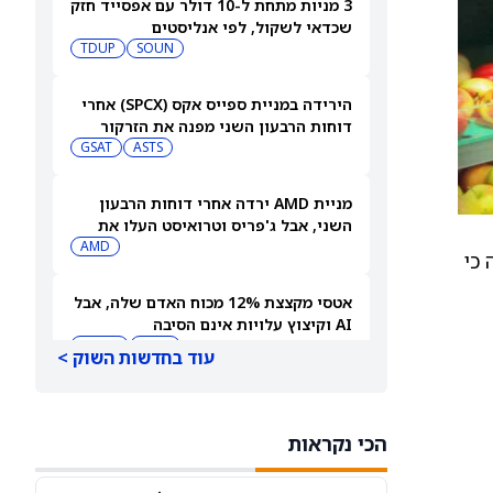
3 מניות מתחת ל-10 דולר עם אפסייד חזק
שכדאי לשקול, לפי אנליסטים
TDUP
SOUN
הירידה במניית ספייס אקס (SPCX) אחרי
דוחות הרבעון השני מפנה את הזרקור
ASTS
לקרנות סל חלל עם חשיפה גבוהה
GSAT
מניית AMD ירדה אחרי דוחות הרבעון
השני, אבל ג'פריס וטרואיסט העלו את
מחירי היעד. הנה הסיבה
AMD
 האנליסט מצפה כי
אטסי מקצצת 12% מכוח האדם שלה, אבל
AI וקיצוץ עלויות אינם הסיבה
AMZN
WMT
עוד בחדשות השוק >
"שאפתנות מגיעה עם מחיר", מזהיר
אנליסט וולס פרגו לאחר שהוריד את
הכי נקראות
NVDA
מחיר היעד למניית אנבידיה (אנבידיה)
SPCX