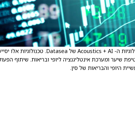
השותפות תאפשר ל- Yizhimei להשתמש בטכנולוגיות ה- Acoustics + AI של Datasea. טכנולוגיות אלו 
פת שיער ומערכת אינטליגנציה ליופי ובריאות. שיתוף הפעול
ית היופי והבריאות של סין.