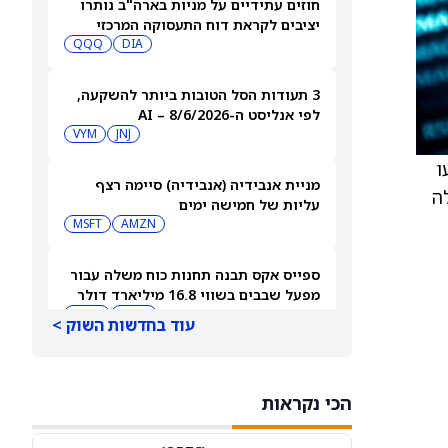
חוזים עתידיים על מניות בארה"ב נותרו
יציבים לקראת דוח התעסוקה המרכזי
QQQ
DIA
3 תעודות הסל הטובות ביותר להשקעה,
לפי אנליסט ה-AI – 8/6/2026
VYM
JNJ
יסייעו
מניית אנבידיה (אנבידיה) סיימה רצף
ה
עליות של חמישה ימים
MSFT
AMZN
ספייס אקס תבנה תחנות כוח משלה עבור
מפעל שבבים בשווי 16.8 מיליארד דולר
SPCX
INTC
עוד בחדשות השוק >
חדשות מיזוגים ורכישות: אדוונסד מיקרו
דיווייסז רוכשת את Taalas כדי לחזק את
הכי נקראות
מהלך ה-AI inference שלה
AMD