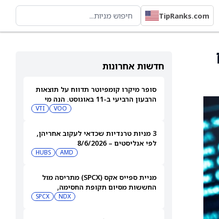
TipRanks.com
חדשות אחרונות
סופר מיקרו קומפיוטר תדווח על תוצאות
הרבעון הרביעי ב-11 באוגוסט. הנה מי
מחזיק במניית SMCI
VOO
VTI
3 מניות טרנדיות שכדאי לעקוב אחריהן,
לפי אנליסטים – 8/6/2026
HUBS
AMD
מניית ספייס אקס (SPCX) מתריסה מול
החששות מסיום תקופת החסימה,
ומטפסת לאחר שחרור 911 מיליון מניות
NDX
SPCX