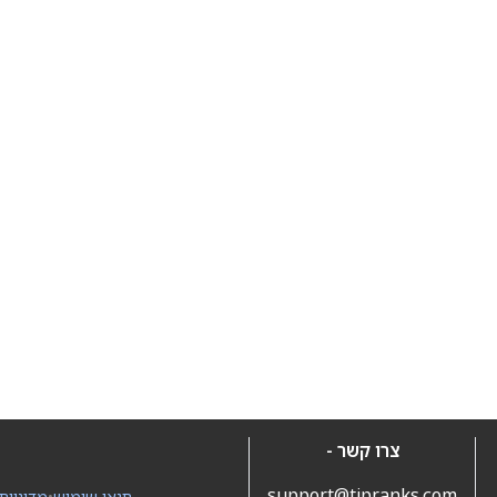
צרו קשר -
support@tipranks.com
תנאי שימוש
•
מדיניות