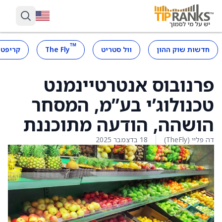
™
חדשות שוק ההון
וול סטריט
The Fly
קריפטו
פרנובוס אנטרטיינמנט
טכנולוג’י בע”מ, המסחר
הושהה, הודעה מתוכננת
דה פליי (TheFly)
18 בדצמבר 2025