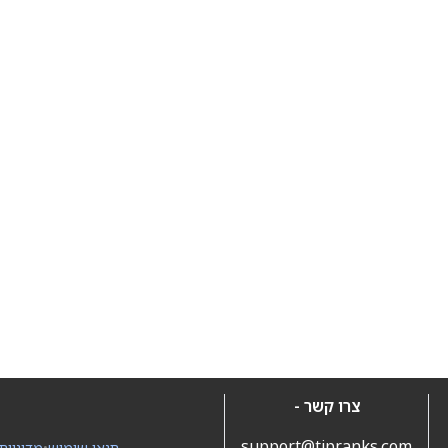
צרו קשר -
support@tipranks.com
תנאי שימוש
•
מדיניות