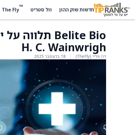
™
The Fly
חדשות שוק ההון
וול סטריט
Belite Bio תלו
H. C. Wainwrigh
דה פליי (TheFly)
18 בדצמבר 2025