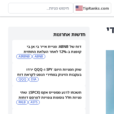
TipRanks.com
די
חדשות אחרונות
דוח של ABNB: מניית אייר בי.אן.בי
קופצת ב-12% לאחר העלאת התחזית
AIRBNB
ABNB
שוק המניות היום: SPY ו-QQQ ירדו
בעקבות הזינוק במחירי הנפט לקראת דוח
התעסוקה המרכזי
DIA
QQQ
תשכחו לרגע מספייס אקס (SPCX): שתי
מניות חלל נוספות צפויות לפרסם דוחות
ב-10 באוגוסט
ASTS
RKLB