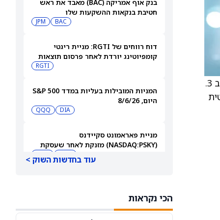
בנק אוף אמריקה (BAC) מאבד את ראש
חטיבת בנקאות ההשקעות שלו
JPM
BAC
דוח רווחים של RGTI: מניית ריגטי
קומפיוטינג יורדת לאחר פרסום תוצאות
הרבעון השני
RGTI
.יי צ’ן, אנליסט של תחום הבריאות, ומנהל הרפואה הראשי שול ידונו בזה תוצאות החברה מניסוי DRAGON שלב 3.
המניות המובילות בעליות במדד S&P 500
ניים גנטית
היום, 8/6/26
QQQ
DIA
מניית פאראמונט סקיידנס
(NASDAQ:PSKY) מזנקת לאחר שעסקת
המיזוג קיבלה אישור בבריטניה
WBD
PSKY
עוד בחדשות השוק >
משקיעים קמעונאיים מצמצמים חשיפה
למניית קורוויב (CRWV) לקראת דוחות
הכי נקראות
הרבעון השני
CRWV
IREN