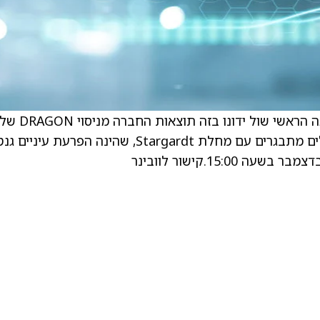
ניסוי זה מעריך את Tinlarebant, טיפול למטופלים מתבגרים עם מחלת Stargardt, שהינה הפרעת עי
קישור לוובינר