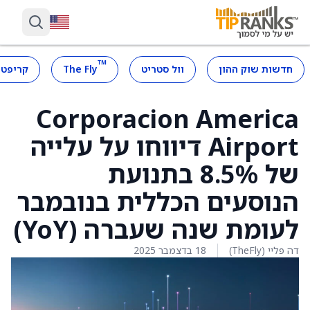
™
חדשות שוק ההון
וול סטריט
The Fly
קריפטו
Corporacion America
Airport דיווחו על עלייה
של 8.5% בתנועת
הנוסעים הכללית בנובמבר
לעומת שנה שעברה (YoY)
דה פליי (TheFly)
18 בדצמבר 2025