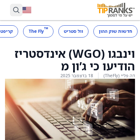
™
חדשות שוק ההון
וול סטריט
The Fly
קריפטו
וינבגו (WGO) אינדסטריז
הודיעו כי ג’ון מ
דה פליי (TheFly)
18 בדצמבר 2025