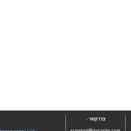
צרו קשר -
support@tipranks.com
תנאי שימוש
•
מדיניות