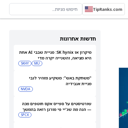
TipRanks.com
חדשות אחרונות
מיקרון או SK hynix: מניית שבבי AI אחת
היא מציאה, והשנייה יקרה מדי
SKHY
MU
"משחקת באש": משקיע מזהיר לגבי
מניית אנבידיה
NVDA
שורטיסטים על ספייס אקס חוטפים מכה
— הנה מה שג'יי פי מורגן רואה בהמשך
SPCX