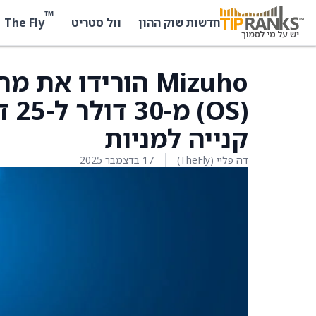
™
The Fly
חדשות שוק ההון
וול סטריט
(OS
קנייה למניות
דה פליי (TheFly)
17 בדצמבר 2025