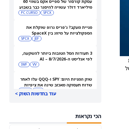
עסקת קורסור של ספייס אקס בשווי 60
מיליארד דולר עשויה להיסגר כבר בשבוע
הבא… אבל המותג Cursor עלול להיעלם
SPCX
PC:CURSO
מניית מעקב? ג'פריס גרופ שוקלת את
הספקולציות על מיזוג בין SpaceX
לטסלה
JEF
SPCX
3 תעודות הסל הטובות ביותר להשקעה,
לפי אנליסט ה-AI – 8/7/2026
ות
IWF
VV
 נתונים, DevOps (סט של
שוק המניות היום: SPY ו-QQQ עלו לאחר
שדוח תעסוקה מאכזב שינה את ציפיות
הריבית
DIA
QQQ
עוד בחדשות השוק >
מניות מחשוב קוונטי מזנקות כשוושינגטון
בוחנת הגדלת המימון ב-68%
הכי נקראות
QBTS
IONQ