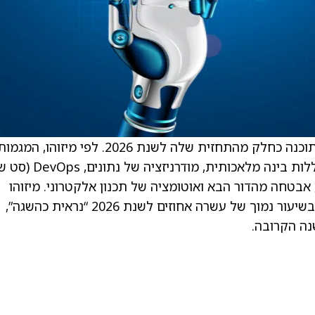
הפירמה התאימה את היעדים שלה עבור מגזר התוכנה כחלק מהתחזית שלה לשנת 2026. לפי מיזוהו, המגמ
המרכזיות שייטיבו עם חברות התוכנה בעתיד כוללות בינה מלאכותית, מודרניזציה של
קטיקות שמשלבות פיתוח תוכנה ותפעול IT), אבטחה מהדור הבא ואוטומציה של תכנון אלקטרוני. מיזוהו
מאמינים כי תחזית הצמיחה בהכנסות החציונית בשיעור נמוך של עשרה אחוזים לשנת 2026 “נראית כהשגה”,
נה הקרובה.