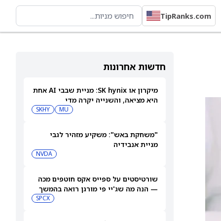
TipRanks.com
חדשות אחרונות
מיקרון או SK hynix: מניית שבבי AI אחת
היא מציאה, והשנייה יקרה מדי
SKHY
MU
"משחקת באש": משקיע מזהיר לגבי
מניית אנבידיה
NVDA
שורטיסטים על ספייס אקס חוטפים מכה
— הנה מה שג'יי פי מורגן רואה בהמשך
SPCX