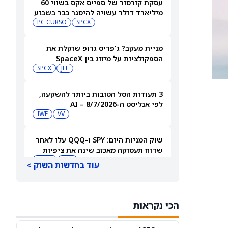
עסקת קורסור של ספייס אקס בשווי 60
מיליארד דולר עשויה להיסגר כבר בשבוע
הבא… אבל המותג Cursor עלול להיעלם
SPCX
PC:CURSO
מניית מעקב? ג'פריס גרופ שוקלת את
הספקולציות על מיזוג בין SpaceX
לטסלה
JEF
SPCX
3 תעודות הסל הטובות ביותר להשקעה,
לפי אנליסט ה-AI – 8/7/2026
IWF
VV
שוק המניות היום: SPY ו-QQQ עלו לאחר
שדוח תעסוקה מאכזב שינה את ציפיות
הריבית
DIA
QQQ
עוד בחדשות השוק >
מניות מחשוב קוונטי מזנקות כשוושינגטון
בוחנת הגדלת המימון ב-68%
הכי נקראות
QBTS
IONQ