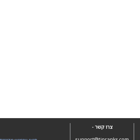
צרו קשר -
support@tipranks.com
תנאי שימוש
•
מדיניות