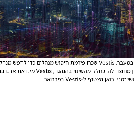
ג’אנזן תישאר ב-Vestis עד סוף 2025 כדי לסייע במעבר. Vestis שכרו פירמת חיפוש מנהלים כדי לחפש מ
כספים ראשית קבועה חדשה הן בתוך החברה והן מחוצה לה. כחלק מהשינוי בהנהגה, Vestis מינ
ואן הצטרף ל-Vestis בפברואר.