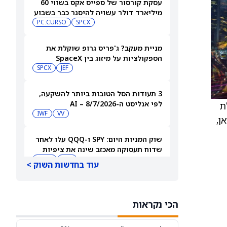
עסקת קורסור של ספייס אקס בשווי 60
מיליארד דולר עשויה להיסגר כבר בשבוע
הבא… אבל המותג Cursor עלול להיעלם
SPCX
PC:CURSO
מניית מעקב? ג'פריס גרופ שוקלת את
הספקולציות על מיזוג בין SpaceX
לטסלה
JEF
SPCX
3 תעודות הסל הטובות ביותר להשקעה,
לפי אנליסט ה-AI – 8/7/2026
נהלת
IWF
VV
ו את אדם בואן,
שוק המניות היום: SPY ו-QQQ עלו לאחר
שדוח תעסוקה מאכזב שינה את ציפיות
הריבית
DIA
QQQ
עוד בחדשות השוק >
מניות מחשוב קוונטי מזנקות כשוושינגטון
בוחנת הגדלת המימון ב-68%
הכי נקראות
QBTS
IONQ