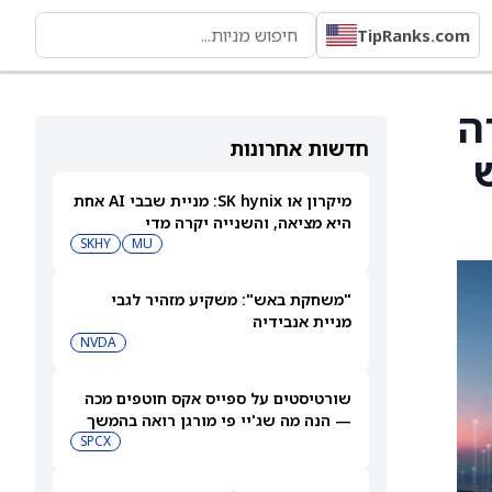
TipRanks.com
רה
חדשות אחרונות
מיקרון או SK hynix: מניית שבבי AI אחת
היא מציאה, והשנייה יקרה מדי
SKHY
MU
"משחקת באש": משקיע מזהיר לגבי
מניית אנבידיה
NVDA
שורטיסטים על ספייס אקס חוטפים מכה
— הנה מה שג'יי פי מורגן רואה בהמשך
SPCX