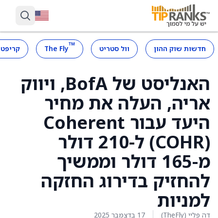
™
חדשות שוק ההון
וול סטריט
The Fly
קריפטו
האנליסט של BofA, ויווק
אריה, העלה את מחיר
היעד עבור Coherent
(COHR) ל-210 דולר
מ-165 דולר וממשיך
להחזיק בדירוג החזקה
למניות
דה פליי (TheFly)
17 בדצמבר 2025