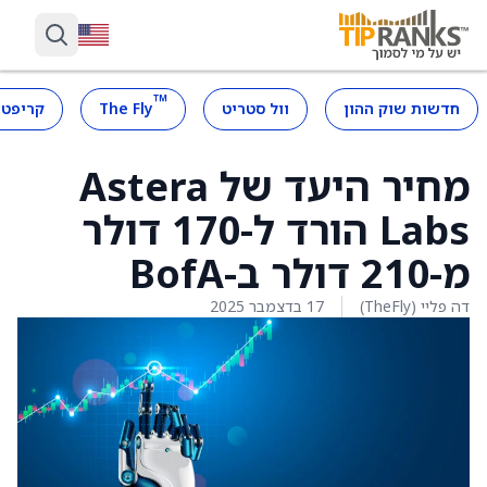
™
חדשות שוק ההון
וול סטריט
The Fly
קריפטו
מחיר היעד של Astera
Labs הורד ל-170 דולר
מ-210 דולר ב-BofA
דה פליי (TheFly)
17 בדצמבר 2025