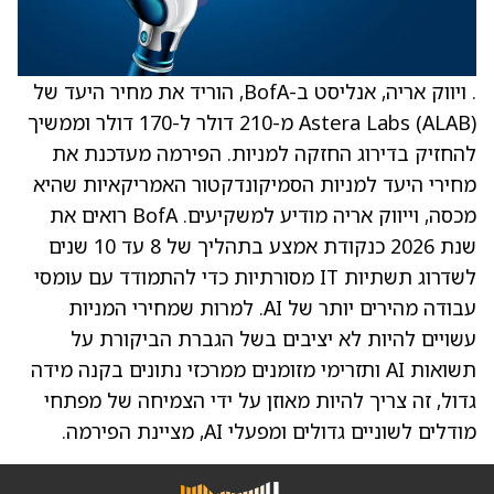
. ויווק אריה, אנליסט ב-BofA, הוריד את מחיר היעד של
Astera Labs (ALAB) מ-210 דולר ל-170 דולר וממשיך
להחזיק בדירוג החזקה למניות. הפירמה מעדכנת את
מחירי היעד למניות הסמיקונדקטור האמריקאיות שהיא
מכסה, וייווק אריה מודיע למשקיעים. BofA רואים את
שנת 2026 כנקודת אמצע בתהליך של 8 עד 10 שנים
לשדרוג תשתיות IT מסורתיות כדי להתמודד עם עומסי
עבודה מהירים יותר של AI. למרות שמחירי המניות
עשויים להיות לא יציבים בשל הגברת הביקורת על
תשואות AI ותזרימי מזומנים ממרכזי נתונים בקנה מידה
גדול, זה צריך להיות מאוזן על ידי הצמיחה של מפתחי
מודלים לשוניים גדולים ומפעלי AI, מציינת הפירמה.