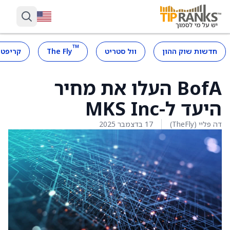
™
חדשות שוק ההון
וול סטריט
The Fly
קריפטו
BofA העלו את מחיר
היעד ל-MKS Inc
דה פליי (TheFly)
17 בדצמבר 2025