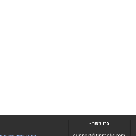
צרו קשר -
support@tipranks.com
תנאי שימוש
•
מדיניות