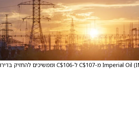
TD Securities הורידו את מחיר היעד עבור Imperial Oil (IMO) מ-C$107 ל-C$106 וממשיכים להחזיק בד