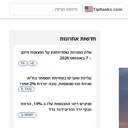
TipRanks.com
חדשות אחרונות
אלה המניות שמדווחות על תוצאות היום
– 7 באוגוסט 2026
PK
HE
עליות שערים בפתיחת המסחר בת”א:
מניות הגז מטפסות, נובה יורדת 2% אחרי
הדוחות
IL:TASE
מניבים ריט: ההכנסות עלו ב-14%, הרווח
הנקי ירד והדיבידנד גדל
IL:MNRT