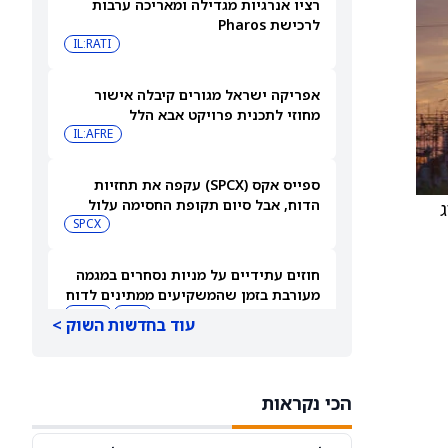
רציו אנרגיות מגדילה ומאריכה ערבות
לרכישת Pharos
IL:RATI
אפריקה ישראל מגורים קיבלה אישור
מחוזי לתכנית פרויקט אבא הלל
IL:AFRE
ספייס אקס (SPCX) עקפה את תחזיות
הדוח, אבל סיום תקופת החסימה עלול
ירוג
להפיל את המניה
SPCX
חוזים עתידיים על מניות נסחרים במגמה
מעורבת בזמן שהמשקיעים ממתינים לדוח
התעסוקה של יולי
DIA
QQQ
עוד בחדשות השוק >
בעלי עניין קונים את הירידות ב-2 המניות
האלה — והאנליסטים מגבים את המהלך
הכי נקראות
CVNA
CSGP