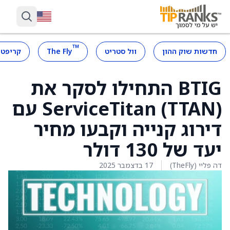
™
חדשות שוק ההון
וול סטריט
The Fly
קריפטו
BTIG התחילו לסקר את
ServiceTitan (TTAN) עם
דירוג קנייה וקבעו מחיר
יעד של 130 דולר
דה פליי (TheFly)
17 בדצמבר 2025