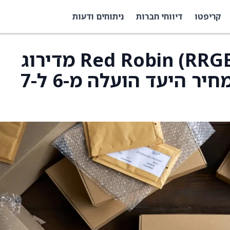
קריפטו
דיווחי חברות
ניתוחים ודעות
Jefferies שדרגו את Red Robin (RRGB) מדירוג
החזקה לדירוג קנייה, ומחיר היעד הועלה מ-6 ל-7