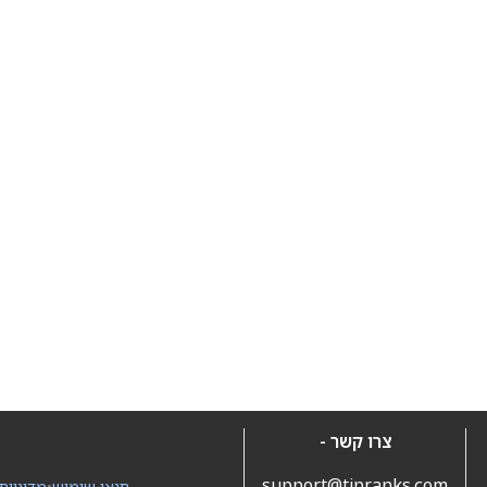
צרו קשר -
support@tipranks.com
תנאי שימוש
•
מדיניות