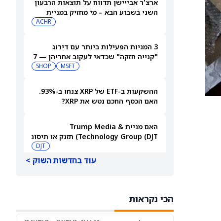
ארצ'ר אבייישן תדווח על תוצאות הרבעון
השני בשבוע הבא – מי מחזיק במניית
(ארצ'ר אביאיישן)?
ACHR
3 המניות הפעילות ביותר עם דירוג
"קנייה חזקה" שכדאי לעקוב אחריהן — 7
באוגוסט 2026
MSFT
SHOP
ההשקעות ב-ETF של XRP צנחו ב-93%.
האם הכסף החכם נטש את XRP?
האם מניית Trump Media &
Technology Group (DJT) תזנק או תיסוג
אחרי הדוחות?
DJT
עוד בחדשות השוק >
מניית Cloudflare (NET) מזנקת מעבר
לשיא כל הזמנים אחרי תוצאות חזקות
ברבעון השני והעלאת תחזית
NET
הכי נקראות
למה מניות מיקרון טכנולוג'י (מיקרון) ו-