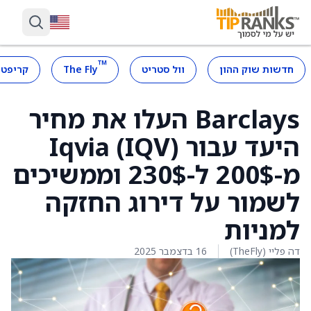
™
חדשות שוק ההון
וול סטריט
The Fly
קריפטו
Barclays העלו את מחיר
היעד עבור Iqvia (IQV)
מ-200$ ל-230$ וממשיכים
לשמור על דירוג החזקה
למניות
דה פליי (TheFly)
16 בדצמבר 2025