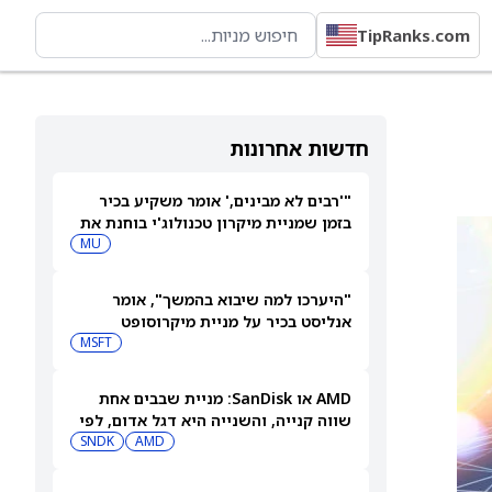
TipRanks.com
חדשות אחרונות
"'רבים לא מבינים,' אומר משקיע בכיר
בזמן שמניית מיקרון טכנולוג'י בוחנת את
המהלך הבא שלה"
MU
"היערכו למה שיבוא בהמשך", אומר
אנליסט בכיר על מניית מיקרוסופט
MSFT
AMD או SanDisk: מניית שבבים אחת
שווה קנייה, והשנייה היא דגל אדום, לפי
משקיע מוביל
AMD
SNDK