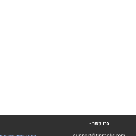
צרו קשר -
support@tipranks.com
תנאי שימוש
•
מדיניות