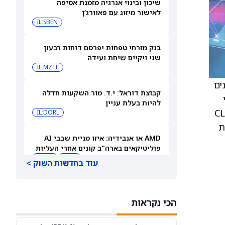
שיכון ובינוי אנרגיה מזמנת אסיפה
לאישור מיזוג עם פאוורג’ן
IL:SBEN
בנק מזרחי טפחות יפרסם דוחות רבעון
שני ויקיים שיחת ועידה
IL:MZTF
צעות הטלפונים
קבוצת דוראל: י.ד. מור השקעות חדלה
להיות בעלת עניין
 דיגיטלית מאושרת TSA באפליקציית CLEAR
IL:DORL
ות קוד QR בנקודות
AMD או אנבידיה: איזו מניית שבבי AI
פוליטיקאים בארה"ב קונים אחרי העליות
שלהן ב-2026?
AMD
NVDA
עוד בחדשות השוק >
ספייס אקס או פלנטיר: גולדמן זאקס אומר
שרק מניה אחת היא קנייה אחרי הראלים
הכי נקראות
האחרונים
PLTR
SPCX