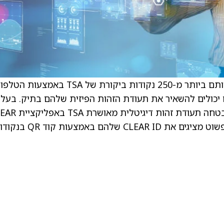
תכונה חדשה זו מאפשרת לנוסעים לאמת את זהותם ביותר מ-250 נקודות ביקורת של TSA באמ
יקציית CLEAR Mobile, כך שהם יכולים להשאיר את תעודת הזהות הפיזית שלהם בתיק. בעלי
דרכון אמריקאי יכולים ליצור במהירות ולשמור בבטחה תעודת זהות
לנסיעות בתוך ארה”ב. לאחר ההגדרה, הנוסעים פשוט מציגים את CLEAR ID שלהם באמצע