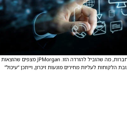
לפירמה יש תחזית פחות מועדפת על הוצאות החברות, מה שהוביל להורדה הזו. JPMorgan מצפים שהוצאות
ת הלקוחות לעליות מחירים מונעות זיכרון, וייתכן “עיכול”