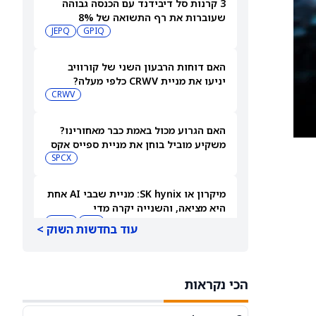
3 קרנות סל דיבידנד עם הכנסה גבוהה
שעוברות את רף התשואה של 8%
JEPQ
GPIQ
האם דוחות הרבעון השני של קורוויב
יניעו את מניית CRWV כלפי מעלה?
CRWV
האם הגרוע מכול באמת כבר מאחורינו?
משקיע מוביל בוחן את מניית ספייס אקס
SPCX
מיקרון או SK hynix: מניית שבבי AI אחת
היא מציאה, והשנייה יקרה מדי
SKHY
MU
עוד בחדשות השוק >
"משחקת באש": משקיע מזהיר לגבי
מניית אנבידיה
הכי נקראות
NVDA