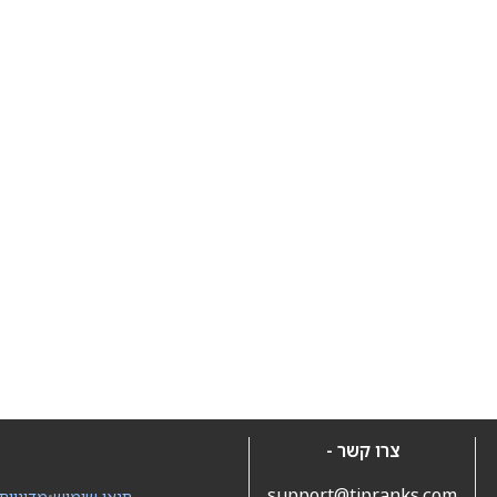
צרו קשר -
support@tipranks.com
תנאי שימוש
•
מדיניות