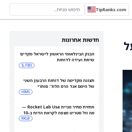
TipRanks.com
חדשות אחרונות
ל
הבנק הבינלאומי הראשון לישראל מקדים
שיחת ועידה לדוחות
IL:FIBI
תצוגה מקדימה של דוחות הרבעון השני
של הימס אנד הרס הלת': סוחרי
האופציות נערכים לתנועה של 14.5%
HIMS
במניית HIMS
תחזית מחיר מניית Rocket Lab Usa —
מה וול סטריט מצפה לקראת הדוח ב-10
באוגוסט
RKLB