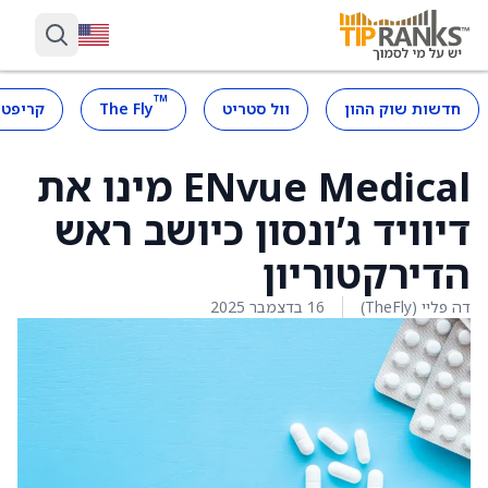
™
חדשות שוק ההון
וול סטריט
The Fly
קריפטו
ENvue Medical מינו את
דיוויד ג’ונסון כיושב ראש
הדירקטוריון
דה פליי (TheFly)
16 בדצמבר 2025