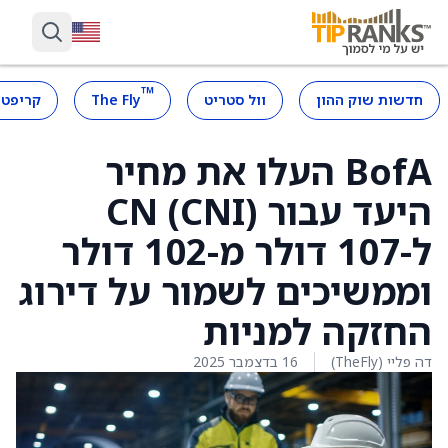
™
חדשות שוק ההון
וול סטריט
The Fly
קריפטו
BofA העלו את מחיר
היעד עבור CN (CNI)
ל-107 דולר מ-102 דולר
וממשיכים לשמור על דירוג
החזקה למניות
דה פליי (TheFly)
16 בדצמבר 2025