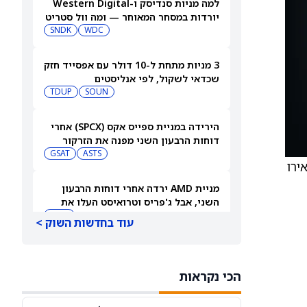
למה מניות סנדיסק ו-Western Digital
יורדות במסחר המאוחר — ומה וול סטריט
צופה בהמשך
WDC
SNDK
3 מניות מתחת ל-10 דולר עם אפסייד חזק
שכדאי לשקול, לפי אנליסטים
TDUP
SOUN
הירידה במניית ספייס אקס (SPCX) אחרי
דוחות הרבעון השני מפנה את הזרקור
ASTS
לקרנות סל חלל עם חשיפה גבוהה
GSAT
ט Deutsche Bank, העלה את מחיר היעד עבור AIB Group (AIBRF) ל-8.50 אירו מ-6.20 אירו
מניית AMD ירדה אחרי דוחות הרבעון
השני, אבל ג'פריס וטרואיסט העלו את
מחירי היעד. הנה הסיבה
AMD
עוד בחדשות השוק >
אטסי מקצצת 12% מכוח האדם שלה, אבל
AI וקיצוץ עלויות אינם הסיבה
הכי נקראות
AMZN
WMT