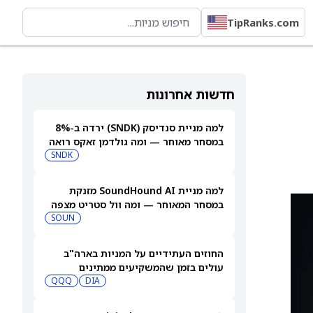
TipRanks.com
חדשות אחרונות
למה מניית סנדיסק (SNDK) ירדה ב-8%
במסחר מאוחר — ומה גולדמן זאקס רואה
בהמשך
SNDK
למה מניית SoundHound AI מזנקת
במסחר המאוחר — ומה וול סטריט מצפה
שיקרה בהמשך
SOUN
החוזים העתידיים על המניות בארה"ב
עולים בזמן שהמשקיעים ממתינים
לדוחות נוספים
DIA
QQQ