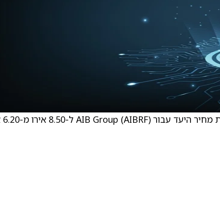
רוברט נובל, אנליס