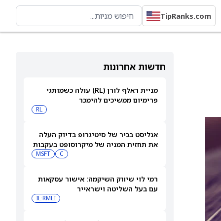
TipRanks.com
חדשות אחרונות
מניית ראלף לורן (RL) עולה כשמותגי
פרימיום ממשיכים להימכר
RL
אנליסט בכיר של סיטיגרופ בדיוק העלה
את תחזית המניה של מיקרוסופט בעקבות
ההצלחה במכירות Azure של מיקרוסופט
C
MSFT
רמי לוי שיווק השיקמה: אישור עסקאות
עם בעל השליטה וישראייר
IL:RMLI