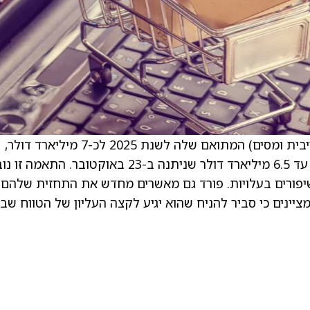
החברה העלתה את תחזית ה-EBIT (רווח לפני ריבית ומסים) המתואם שלה לשנת 2025 לכ-7 מיליארד דולר,
עלייה מהתחזית הקודמת של 6.0 מיליארד דולר עד 6.5 מיליארד דולר שניתנה ב-23 באוקטובר. ה
פורים בעלויות. פורד גם מאשרים מחדש את התחזית שלהם