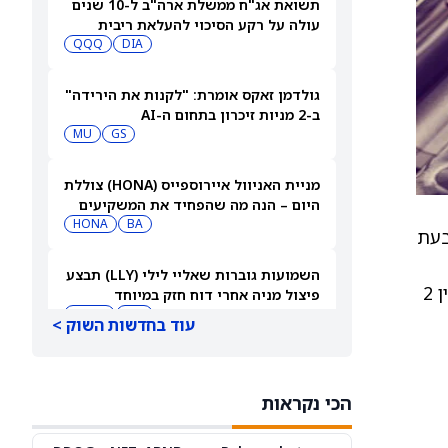
תשואת אג"ח ממשלת ארה"ב ל-10 שנים
עולה על רקע הסיכוי להעלאת ריבית
QQQ
DIA
גולדמן זאקס אומרת: "לקנות את הירידה"
ב-2 מניות זיכרון בתחום ה-AI
MU
GS
מניית האניוול איירוספייס (HONA) צוללת
היום – הנה מה שהפחיד את המשקיעים
HONA
BA
תאמה זו נובעת
השמועות גוברות שאליי לילי (LLY) תבצע
לתזרים המזומנים החופשיים המתואם ב-2025, ומציינים כי סביר להניח שהוא יגיע לקצה העליון של הטווח שבין 2
פיצול מניה אחרי דוח חזק במיוחד
NVDA
LLY
עוד בחדשות השוק >
מיקרוסופט פותחת מרכז נתונים רביעי
בהודו. הנה למה זה טוב למניית
הכי נקראות
מיקרוסופט.
HDB
INFY