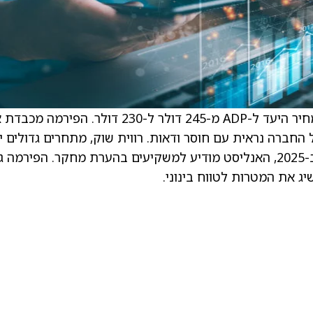
סמאד סמאנה, אנליסט ב-Jefferies, הוריד את מחיר היעד ל-ADP מ-245 דולר ל-230 דולר. הפירמ
ת של החברה נראית עם חוסר ודאות. רווית שוק, מתחרים גדולים י
ושיעורי ריביות יורדים מצופים להפריע לצמיחה ב-2025, האנליסט מודיע למשקיעים בהערת מחקר. הפירמה