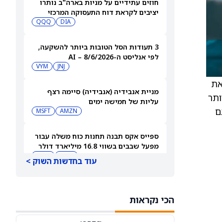
חוזים עתידיים על מניות בארה"ב נותרו
יציבים לקראת דוח התעסוקה המרכזי
QQQ
DIA
3 תעודות הסל הטובות ביותר להשקעה,
לפי אנליסט ה-AI – 8/6/2026
VYM
JNJ
ה מכבדת את
מניית אנבידיה (אנבידיה) סיימה רצף
ותר
עליות של חמישה ימים
 גם
MSFT
AMZN
ספייס אקס תבנה תחנות כוח משלה עבור
מפעל שבבים בשווי 16.8 מיליארד דולר
SPCX
INTC
עוד בחדשות השוק >
חדשות מיזוגים ורכישות: אדוונסד מיקרו
דיווייסז רוכשת את Taalas כדי לחזק את
הכי נקראות
מהלך ה-AI inference שלה
AMD