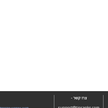
צרו קשר -
support@tipranks.com
תנאי שימוש
•
מדיניות