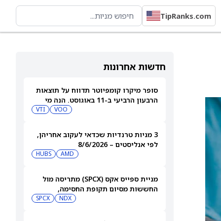
TipRanks.com
חדשות אחרונות
סופר מיקרו קומפיוטר תדווח על תוצאות
הרבעון הרביעי ב-11 באוגוסט. הנה מי
מחזיק במניית SMCI
VOO
VTI
3 מניות טרנדיות שכדאי לעקוב אחריהן,
לפי אנליסטים – 8/6/2026
HUBS
AMD
מניית ספייס אקס (SPCX) מתריסה מול
החששות מסיום תקופת החסימה,
ומטפסת לאחר שחרור 911 מיליון מניות
NDX
SPCX