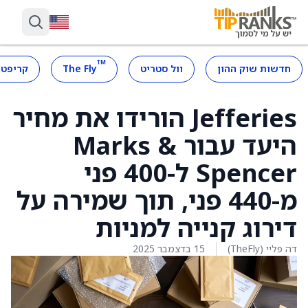
™
חדשות שוק ההון
וול סטריט
The Fly
קריפטו
Jefferies הורידו את מחיר
היעד עבור Marks &
Spencer ל-400 פני
מ-440 פני, תוך שמירה על
דירוג קנייה למניות
דה פליי (TheFly)
15 בדצמבר 2025