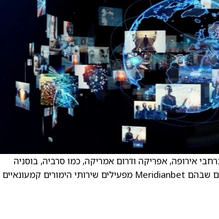
ה ב-18 אזורים מורשים ברחבי אירופה, אפריקה ודרום אמריקה, כמו סרביה, בוסניה
והרצגובינה, מונטנגרו ופרו, יחד עם שווקים נוספים שבהם Meridianbet מפעילים שירותי הימורים קמעונאיים