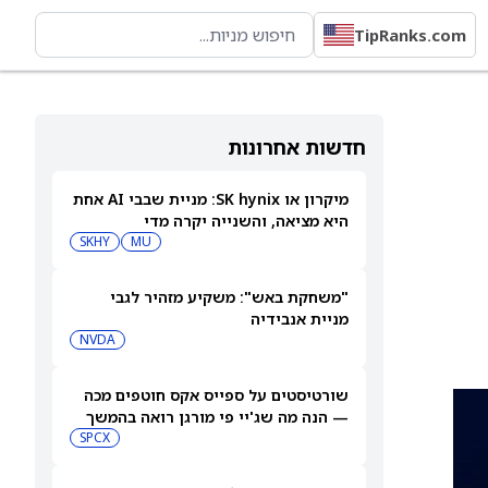
TipRanks.com
חדשות אחרונות
מיקרון או SK hynix: מניית שבבי AI אחת
היא מציאה, והשנייה יקרה מדי
SKHY
MU
"משחקת באש": משקיע מזהיר לגבי
מניית אנבידיה
NVDA
שורטיסטים על ספייס אקס חוטפים מכה
— הנה מה שג'יי פי מורגן רואה בהמשך
SPCX