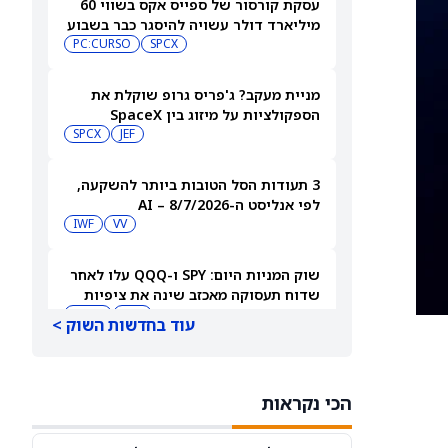
עסקת קורסור של ספייס אקס בשווי 60
מיליארד דולר עשויה להיסגר כבר בשבוע
הבא… אבל המותג Cursor עלול להיעלם
SPCX
PC:CURSO
מניית מעקב? ג'פריס גרופ שוקלת את
הספקולציות על מיזוג בין SpaceX
לטסלה
JEF
SPCX
3 תעודות הסל הטובות ביותר להשקעה,
לפי אנליסט ה-AI – 8/7/2026
IWF
VV
שוק המניות היום: SPY ו-QQQ עלו לאחר
שדוח תעסוקה מאכזב שינה את ציפיות
הריבית
DIA
QQQ
עוד בחדשות השוק >
מניות מחשוב קוונטי מזנקות כשוושינגטון
בוחנת הגדלת המימון ב-68%
הכי נקראות
QBTS
IONQ