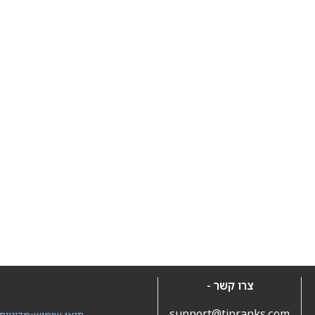
צרו קשר -
support@tipranks.com
תנאי שימוש
•
מדיניות