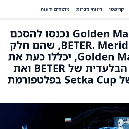
קריפטו
דיווחי חברות
ניתוחים ודעות
Meridianbet של Golden Matrix נכנסו להסכם
הפצת תוכן עם BETER. Meridianbet, שהם חלק
מקבוצת Golden Matrix (GMGI), יכללו כעת את
סדרת ESportsBattle הבלעדית של BETER ואת
טורנירי טניס השולחן של Setka Cup בפלטפורמת