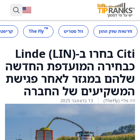
™
חדשות שוק ההון
וול סטריט
The Fly
קריפטו
Citi בחרו ב-Linde (LIN)
כבחירה המועדפת החדשה
שלהם במגזר לאחר פגישת
המשקיעים של החברה
דה פליי (TheFly)
13 בדצמבר 2025