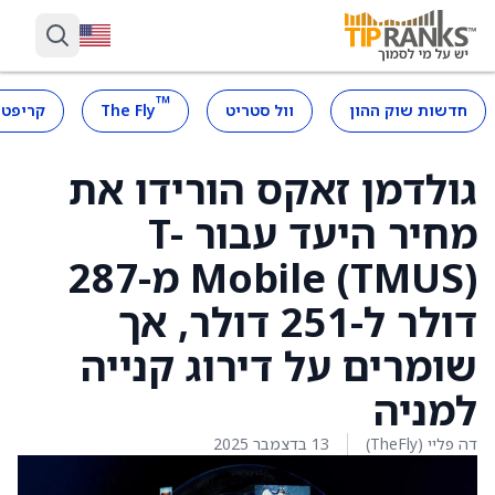
™
חדשות שוק ההון
וול סטריט
The Fly
קריפטו
גולדמן זאקס הורידו את
מחיר היעד עבור T-
Mobile (TMUS) מ-287
דולר ל-251 דולר, אך
שומרים על דירוג קנייה
למניה
דה פליי (TheFly)
13 בדצמבר 2025