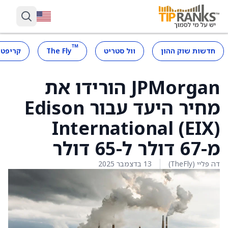
™
חדשות שוק ההון
וול סטריט
The Fly
קריפטו
JPMorgan הורידו את
מחיר היעד עבור Edison
International (EIX)
מ-67 דולר ל-65 דולר
דה פליי (TheFly)
13 בדצמבר 2025