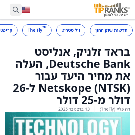
™
חדשות שוק ההון
וול סטריט
The Fly
קריפטו
בראד זלניק, אנליסט
Deutsche Bank, העלה
את מחיר היעד עבור
Netskope (NTSK) ל-26
דולר מ-25 דולר
דה פליי (TheFly)
13 בדצמבר 2025