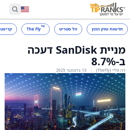
™
חדשות שוק ההון
וול סטריט
The Fly
קריפטו
מניית SanDisk דעכה
ב-8.7%
דה פליי (TheFly)
13 בדצמבר 2025