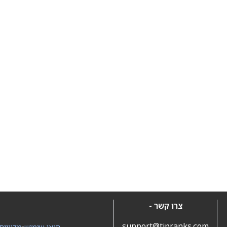
צרו קשר -
support@tipranks.com
תנאי שימוש
•
מדיניות