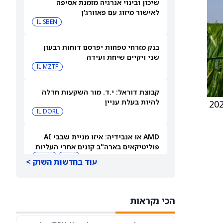
שיכון ובינוי אנרגיה מזמנת אסיפה
לאישור מיזוג עם פאוורג’ן
IL:SBEN
בנק מזרחי טפחות יפרסם דוחות רבעון
שני ויקיים שיחת ועידה
IL:MZTF
קבוצת דוראל: י.ד. מור השקעות חדלה
להיות בעלת עניין
לה במגזר שירותי שדות הנפט האירופיים, וציינה כי המניות נכנסות לשנת 2026
IL:DORL
AMD או אנבידיה: איזו מניית שבבי AI
פוליטיקאים בארה"ב קונים אחרי העליות
שלהן ב-2026?
AMD
NVDA
עוד בחדשות השוק >
ספייס אקס או פלנטיר: גולדמן זאקס אומר
שרק מניה אחת היא קנייה אחרי הראלים
הכי נקראות
האחרונים
PLTR
SPCX