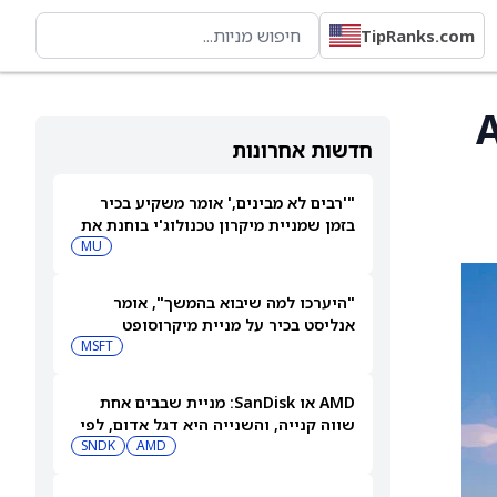
TipRanks.com
A)
חדשות אחרונות
"'רבים לא מבינים,' אומר משקיע בכיר
בזמן שמניית מיקרון טכנולוג'י בוחנת את
המהלך הבא שלה"
MU
"היערכו למה שיבוא בהמשך", אומר
אנליסט בכיר על מניית מיקרוסופט
MSFT
AMD או SanDisk: מניית שבבים אחת
שווה קנייה, והשנייה היא דגל אדום, לפי
משקיע מוביל
AMD
SNDK