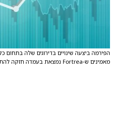
מאמינים ש-Fortrea נמצאת בעמדה חזקה להתרחבות שולי הרווח ויכולה להתעלות על התחזיות של וול סטריט.