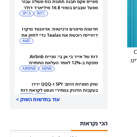
ספייס אקס תבנה תחנות כוח משלה עבור
מפעל שבבים בשווי 16.8 מיליארד דולר
SPCX
INTC
חדשות מיזוגים ורכישות: אדוונסד מיקרו
דיווייסז רוכשת את Taalas כדי לחזק את
מהלך ה-AI inference שלה
AMD
אבחון כחלק מהתחזית שלה לשנת 2026. Citi
דוח של אייר בי.אן.בי: מניית Airbnb
מזנקת ב-12% לאחר העלאת התחזית
AIRBNB
ABNB
שוק המניות היום: SPY ו-QQQ ירדו
בעקבות הזינוק במחירי הנפט לקראת דוח
התעסוקה המרכזי
DIA
QQQ
עוד בחדשות השוק >
תשכחו לרגע מספייס אקס (SPCX): שתי
מניות חלל נוספות צפויות לפרסם דוחות
הכי נקראות
ב-10 באוגוסט
ASTS
RKLB