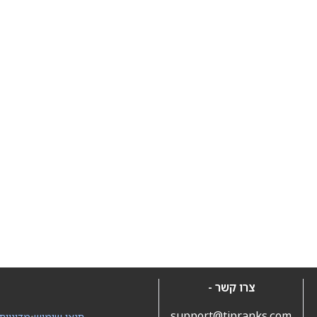
צרו קשר -
support@tipranks.com
תנאי שימוש
•
מדיניות