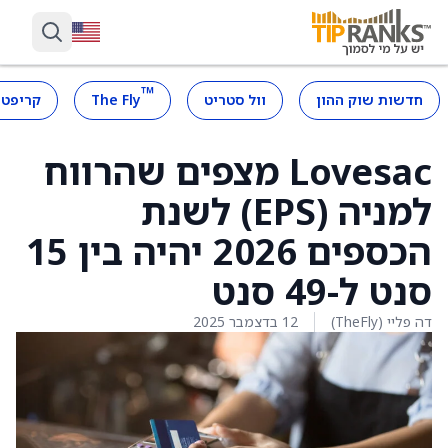
™
חדשות שוק ההון
וול סטריט
The Fly
קריפטו
Lovesac מצפים שהרווח
למניה (EPS) לשנת
הכספים 2026 יהיה בין 15
סנט ל-49 סנט
דה פליי (TheFly)
12 בדצמבר 2025