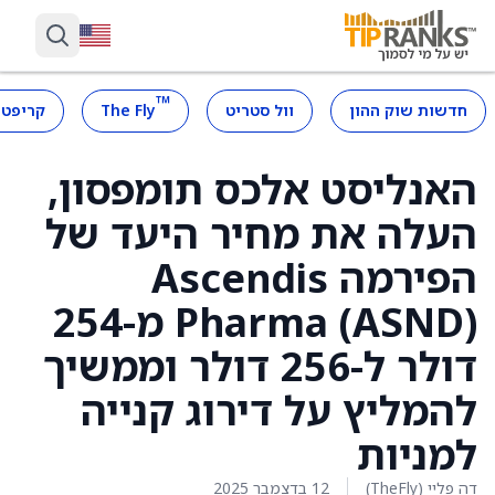
™
חדשות שוק ההון
וול סטריט
The Fly
קריפטו
האנליסט אלכס תומפסון,
העלה את מחיר היעד של
הפירמה Ascendis
Pharma (ASND) מ-254
דולר ל-256 דולר וממשיך
להמליץ על דירוג קנייה
למניות
דה פליי (TheFly)
12 בדצמבר 2025