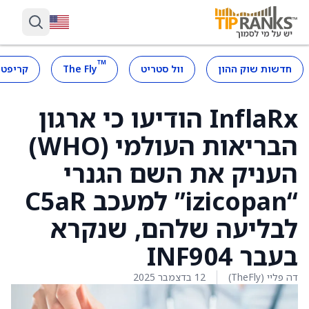
™
חדשות שוק ההון
וול סטריט
The Fly
קריפטו
InflaRx הודיעו כי ארגון
הבריאות העולמי (WHO)
העניק את השם הגנרי
“izicopan” למעכב C5aR
לבליעה שלהם, שנקרא
בעבר INF904
דה פליי (TheFly)
12 בדצמבר 2025