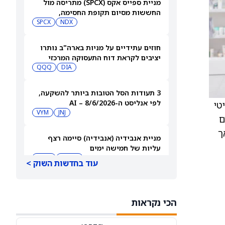
מניית ספייס אקס (SPCX) מתריסה מול
החששות מסיום תקופת החסימה,
ומטפסת לאחר שחרור 911 מיליון מניות
NDX
SPCX
חוזים עתידיים על מניות בארה"ב נותרו
יציבים לקראת דוח התעסוקה המרכזי
QQQ
DIA
3 תעודות הסל הטובות ביותר להשקעה,
לפי אנליסט ה-AI – 8/6/2026
ב לבליעה, אשר עובר ישירות לניסוי שלב 3 קריטי
VYM
JNJ
ם
גבוה אך
מניית אנבידיה (אנבידיה) סיימה רצף
עליות של חמישה ימים
MSFT
AMZN
עוד בחדשות השוק >
ספייס אקס תבנה תחנות כוח משלה עבור
מפעל שבבים בשווי 16.8 מיליארד דולר
הכי נקראות
SPCX
INTC