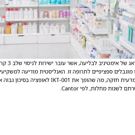
Inhibikase מתמקדים בעיקר ב-IKT-001, פרודראג של אימטיני
 מוגבלים ספציפיים לתרופה זו. האנליסטית מודיעה למשקיעי
בהערת מחקר כי התוכנית מבוססת על הנמקה מדעית חזקה, מה שהופך את IKT-001 לאופציה בסיכון 
שנות מחלות, לפי Cantor.