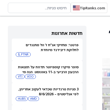
TipRanks.com
,
חדשות אחרונות
פרטנר: מחזיקי אג”ח ז’ וח’ מתנגדים
לחלוקת דיבידנד מיוחדת
IL:PTNR
סופר מיקרו קומפיוטר תדווח על תוצאות
הרבעון הרביעי ב-11 באוגוסט. הנה מי
מחזיק במניית SMCI
VOO
VTI
3 מניות טרנדיות שכדאי לעקוב אחריהן,
לפי אנליסטים – 8/6/2026
HUBS
AMD