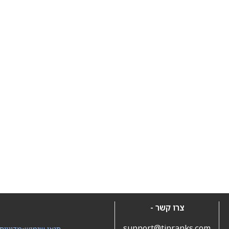
צרו קשר -
support@tipranks.com
תנאי שימוש
•
מדיניות