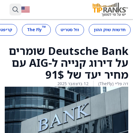
™
חדשות שוק ההון
וול סטריט
The Fly
קריפטו
Deutsche Bank שומרים
על דירוג קנייה ל-AIG עם
מחיר יעד של 91$
דה פליי (TheFly)
12 בדצמבר 2025