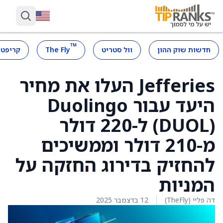
™
חדשות שוק ההון
וול סטריט
The Fly
קריפטו
Jefferies העלו את מחיר
היעד עבור Duolingo
(DUOL) ל-220 דולר
מ-210 דולר וממשיכים
להחזיק בדירוג החזקה על
המניות
דה פליי (TheFly)
12 בדצמבר 2025