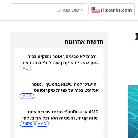
TipRanks.com
ת
חדשות אחרונות
 14
"'רבים לא מבינים,' אומר משקיע בכיר
בזמן שמניית מיקרון טכנולוג'י בוחנת את
המהלך הבא שלה"
MU
"היערכו למה שיבוא בהמשך", אומר
אנליסט בכיר על מניית מיקרוסופט
MSFT
AMD או SanDisk: מניית שבבים אחת
שווה קנייה, והשנייה היא דגל אדום, לפי
משקיע מוביל
AMD
SNDK