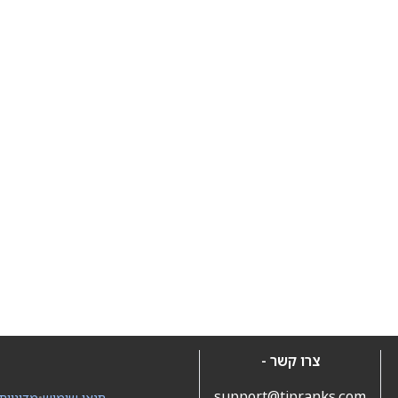
צרו קשר -
support@tipranks.com
תנאי שימוש
•
מדיניות