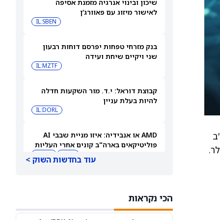
שיכון ובינוי אנרגיה מזמנת אסיפה
לאישור מיזוג עם פאוורג’ן
IL:SBEN
בנק מזרחי טפחות יפרסם דוחות רבעון
שני ויקיים שיחת ועידה
IL:MZTF
קבוצת דוראל: י.ד. מור השקעות חדלה
להיות בעלת עניין
IL:DORL
ב
AMD או אנבידיה: איזו מניית שבבי AI
פוליטיקאים בארה"ב קונים אחרי העליות
שלהן ב-2026?
AMD
NVDA
עוד בחדשות השוק >
ספייס אקס או פלנטיר: גולדמן זאקס אומר
שרק מניה אחת היא קנייה אחרי הראלים
הכי נקראות
האחרונים
PLTR
SPCX