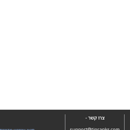
צרו קשר -
support@tipranks.com
תנאי שימוש
•
מדיניות