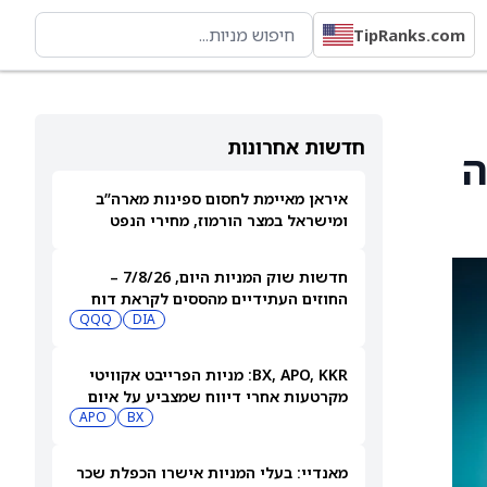
TipRanks.com
חדשות אחרונות
ה
איראן מאיימת לחסום ספינות מארה”ב
ומישראל במצר הורמוז, מחירי הנפט
עולים
חדשות שוק המניות היום, 7/8/26 –
החוזים העתידיים מהססים לקראת דוח
התעסוקה
DIA
QQQ
BX, APO, KKR: מניות הפרייבט אקוויטי
מקרטעות אחרי דיווח שמצביע על איום
מצד האקרים
BX
APO
מאנדיי: בעלי המניות אישרו הכפלת שכר