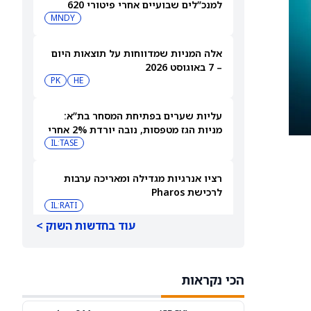
למנכ”לים שבועיים אחרי פיטורי 620
עובדים
MNDY
אלה המניות שמדווחות על תוצאות היום
– 7 באוגוסט 2026
PK
HE
עליות שערים בפתיחת המסחר בת”א:
מניות הגז מטפסות, נובה יורדת 2% אחרי
הדוחות
IL:TASE
רציו אנרגיות מגדילה ומאריכה ערבות
לרכישת Pharos
IL:RATI
עוד בחדשות השוק >
אפריקה ישראל מגורים קיבלה אישור
מחוזי לתכנית פרויקט אבא הלל
IL:AFRE
הכי נקראות
ספייס אקס (SPCX) עקפה את תחזיות