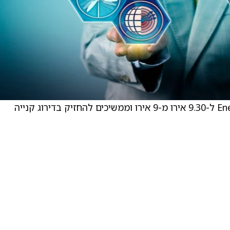
Barclays העלו את מחיר היעד עבור Enel (ENLAY) ל-9.30 אירו מ-9 אירו וממשיכים להחזיק בדירוג קנייה