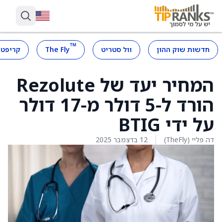
™
חדשות שוק ההון
וול סטריט
The Fly
קריפטו
המחיר יעד של Rezolute
הורד ל-5 דולר מ-17 דולר
על ידי BTIG
דה פליי (TheFly)
12 בדצמבר 2025