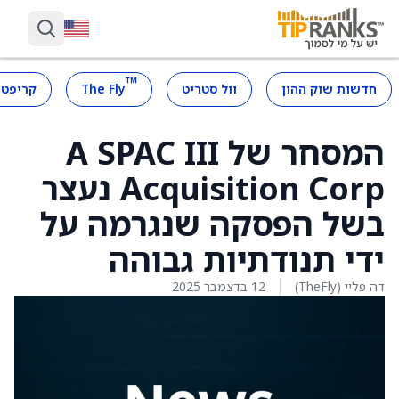
™
חדשות שוק ההון
וול סטריט
The Fly
קריפטו
המסחר של A SPAC III
Acquisition Corp נעצר
בשל הפסקה שנגרמה על
ידי תנודתיות גבוהה
דה פליי (TheFly)
12 בדצמבר 2025