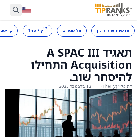
™
חדשות שוק ההון
וול סטריט
The Fly
קריפטו
תאגיד A SPAC III
Acquisition התחילו
להיסחר שוב.
דה פליי (TheFly)
12 בדצמבר 2025