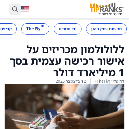
™
חדשות שוק ההון
וול סטריט
The Fly
קריפטו
ללולולמון מכריזים על
אישור רכישה עצמית בסך
1 מיליארד דולר
דה פליי (TheFly)
12 בדצמבר 2025